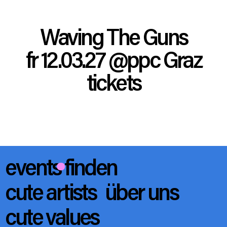
Waving The Guns
fr 12.03.27
@ppc Graz
tickets
events finden
cute artists
über uns
cute values