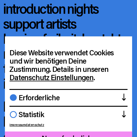
introduction nights
support artists
barrierefreiheit
kontakt
newsletter
instagram
Diese Website verwendet Cookies
und wir benötigen Deine
tiktok
archiv
agb
Zustimmung. Details in unseren
Datenschutz Einstellungen
.
impressum
datenschutz
Erforderliche
hi cuties, welcome to our
Diese Cookies sind notwendig, damit
Statistik
little world of wonderful
die Website technisch funktioniert
impressum
datenschutz
und grundlegende Funktionen wie
concerts. we hope you